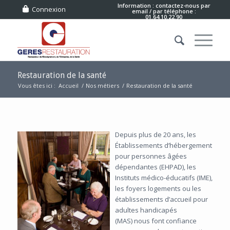
Information : contactez-nous
par
Connexion
email
/ par téléphone :
01.64.10.22.90
Restauration de la santé
Vous êtes ici :
Accueil
/
Nos métiers
/
Restauration de la santé
Depuis plus de 20 ans, les
Établissements d’hébergement
pour personnes âgées
dépendantes (EHPAD), les
Instituts médico-éducatifs (IME),
les foyers logements ou les
établissements d’accueil pour
adultes handicapés
(MAS) nous font confiance