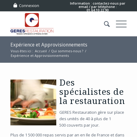
Information : contactez-nous
par
Connexion
email
/ par téléphone :
01.64.10.22.90
Expérience et Approvisionnements
Vous êtes ici :
Accueil
/
Qui sommes-nous ?
/
Expérience et Approvisionnements
Des
spécialistes de
la restauration
GERES Restauration gère sur place
des unités de 40 à plus de 1
500 couverts par jour.
Plus de 1 500 000 repas servis par an en Ile de France et dans