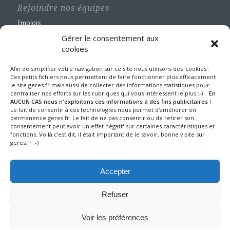
Rejoindre nos équipes
Emplois
Gérer le consentement aux
cookies
Afin de simplifier votre navigation sur ce site nous utilisons des 'cookies'.
Ces petits fichiers nous permettent de faire fonctionner plus efficacement
GERES Restauration
le site geres.fr mais aussi de collecter des informations statistiques pour
centraliser nos efforts sur les rubriques qui vous intéressent le plus :-) .
En
Maison Blanche
AUCUN CAS nous n'exploitons ces informations à des fins publicitaires
!
Le fait de consentir à ces technologies nous permet d'améliorer en
1 route de Nangis - BP 60588
permanence geres.fr. Le fait de ne pas consentir ou de retirer son
77016 MELUN CEDEX
consentement peut avoir un effet négatif sur certaines caractéristiques et
Tel : 01 64 10 22 90
fonctions. Voilà c'est dit, il était important de le savoir, bonne visite sur
Fax : 01 64 39 24 43
geres.fr ;-)
Mentions légales et protection des données
Accepter
Refuser
© 2025 GERES Restauration tous droits réservés - Design, conseil &
Voir les préférences
dév. :
Pélicard - Cyril Lampre, Graphiste Freelance Paris