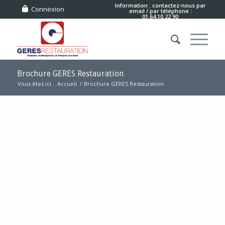
Information : contactez-nous
par
Connexion
email
/ par téléphone :
01.64.10.22.90
Brochure GERES Restauration
Vous êtes ici :
Accueil
/
Brochure GERES Restauration