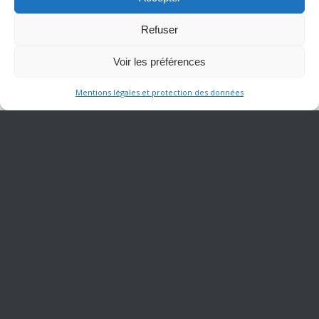
Refuser
Voir les préférences
Mentions légales et protection des données
Pour toute question complémentaire, n’hésitez pas contacter
notre service commercial : ventes@geres.fr ou 01 64 10 22 90
Bonne lecture !
Actualités
Animation des Restaurants
(228)
Divers
(82)