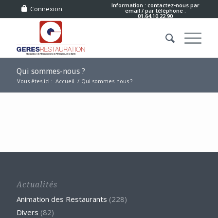
Information : contactez-nous
par
Connexion
email
/ par téléphone :
01.64.10.22.90
Qui sommes-nous ?
Vous êtes ici :
Accueil
/
Qui sommes-nous ?
Actualités
Animation des Restaurants
(228)
Divers
(82)