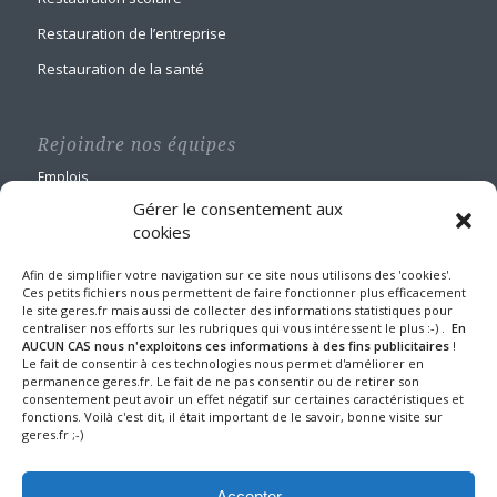
Restauration de l’entreprise
Restauration de la santé
Rejoindre nos équipes
Emplois
Gérer le consentement aux
cookies
Afin de simplifier votre navigation sur ce site nous utilisons des 'cookies'.
Ces petits fichiers nous permettent de faire fonctionner plus efficacement
le site geres.fr mais aussi de collecter des informations statistiques pour
GERES Restauration
centraliser nos efforts sur les rubriques qui vous intéressent le plus :-) .
En
Maison Blanche
AUCUN CAS nous n'exploitons ces informations à des fins publicitaires
!
Le fait de consentir à ces technologies nous permet d'améliorer en
1 route de Nangis - BP 60588
permanence geres.fr. Le fait de ne pas consentir ou de retirer son
77016 MELUN CEDEX
consentement peut avoir un effet négatif sur certaines caractéristiques et
Tel : 01 64 10 22 90
fonctions. Voilà c'est dit, il était important de le savoir, bonne visite sur
geres.fr ;-)
Fax : 01 64 39 24 43
Mentions légales et protection des données
Accepter