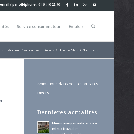
 email
/ par téléphone : 01.64.10.22.90
lités
Service
consommateur
Emplois
ici :
Accueil
/
Actualités
/
Divers
/
Thierry Marx à l’honneur
Animations dans nos restaurants
Divers
nt
Dernieres actualités
Mieux manger aide aussi à
mieux travailler