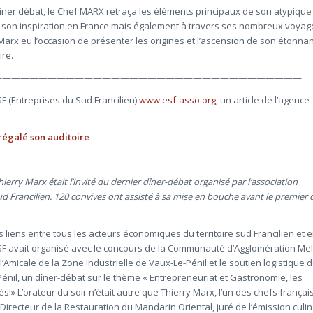
iner débat, le Chef MARX retraça les éléments principaux de son atypique
nt son inspiration en France mais également à travers ses nombreux voyag
 Marx eu l’occasion de présenter les origines et l’ascension de son étonna
ire.
——————————————————————————————————
ESF (Entreprises du Sud Francilien)
www.esf-asso.org
, un article de l’agence
régalé son auditoire
hierry Marx était l’invité du dernier dîner-débat organisé par l’association
d Francilien. 120 convives ont assisté à sa mise en bouche avant le premier
s liens entre tous les acteurs économiques du territoire sud Francilien et 
F avait organisé avec le concours de la Communauté d’Agglomération Me
l’Amicale de la Zone Industrielle de Vaux-Le-Pénil et le soutien logistique d
-Pénil, un dîner-débat sur le thème « Entrepreneuriat et Gastronomie, les
s!» L’orateur du soir n’était autre que Thierry Marx, l’un des chefs français
irecteur de la Restauration du Mandarin Oriental, juré de l’émission culin