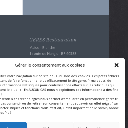
GERES Restauration
Maison Blanche
1 route de Nangis - BP 60588
77016 MELUN CEDEX
Gérer le consentement aux cookies
Tel : 01 64 10 22 90
Fax : 01 64 39 24 43
ifier votre navigation sur ce site nous utilisons des 'cookies'. Ces petits fichiers
Mentions légales et protection des
ent de faire fonctionner plus efficacement le site geres.fr mais aussi de
données
 informations statistiques pour centraliser nos efforts sur les rubriques qui
ent le plus :-) .
En AUCUN CAS nous n'exploitons ces informations à des fins
!
onsentir à ces technologies nous permet d'améliorer en permanence geres.fr.
e pas consentir ou de retirer son consentement peut avoir un effet négatif sur
actéristiques et fonctions. Voilà c'est dit, il était important de le savoir, bonne
es.fr ;-)