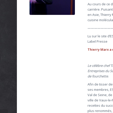
Au cours de ce d
carrière. Puisa
en Asie, Thierry
cuisine molécula
———————
Lu sur le site d’
Label Presse
Thierry Marx a 
Le célèbre chef T
Entreprises du Su
de fourchette
.
Afin de tisser de
ses membres, ES
Val de Seine, de 
ville de Vaux-le
recettes du succè
plus renommés, D