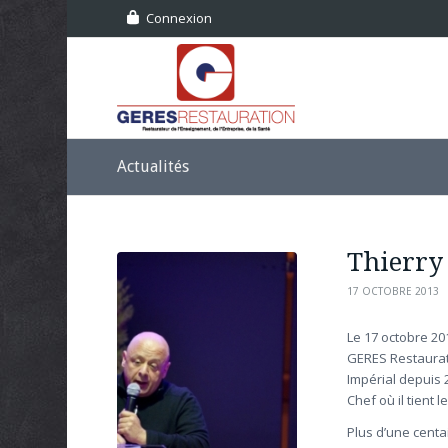
Connexion
Actualités
Thierry
17 OCTOBRE 2013
Le 17 octobre 201
GERES Restaurati
Impérial depuis 
Chef où il tient
Plus d’une centa