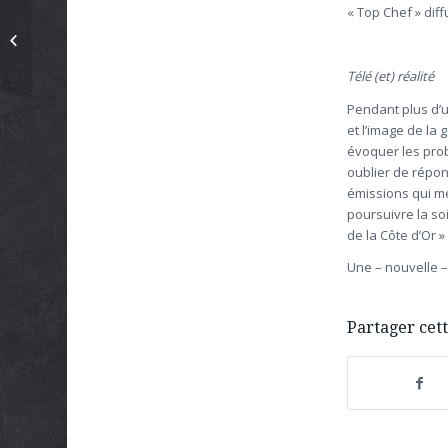
« Top Chef » dif
Automne en fête sur
les restaurants
d’entreprises
Télé (et) réalité
Pendant plus d’u
et l’image de la 
évoquer les pro
oublier de répon
émissions qui me
poursuivre la so
de la Côte d’Or » 
Une – nouvelle – 
Partager cett