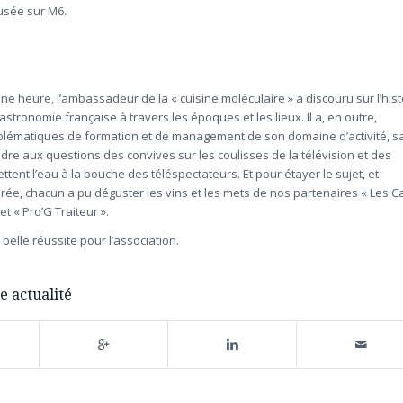
fusée sur M6.
ne heure, l’ambassadeur de la « cuisine moléculaire » a discouru sur l’hist
gastronomie française à travers les époques et les lieux. Il a, en outre,
blématiques de formation et de management de son domaine d’activité, s
dre aux questions des convives sur les coulisses de la télévision et des
ttent l’eau à la bouche des téléspectateurs. Et pour étayer le sujet, et
irée, chacun a pu déguster les vins et les mets de nos partenaires « Les 
et « Pro’G Traiteur ».
belle réussite pour l’association.
e actualité