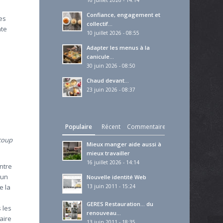
16 juillet 2026 - 14:14
Confiance, engagement et
es
collectif…
nte
10 juillet 2026 - 08:55
Adapter les menus à la
canicule…
30 juin 2026 - 08:50
Chaud devant…
23 juin 2026 - 08:37
Populaire
Récent
Commentaires
 coup
Mieux manger aide aussi à
mieux travailler
16 juillet 2026 - 14:14
entre
lun
Nouvelle identité Web
13 juin 2011 - 15:24
e la
GERES Restauration… du
 les
renouveau…
aire
13 juin 2011 - 18:35