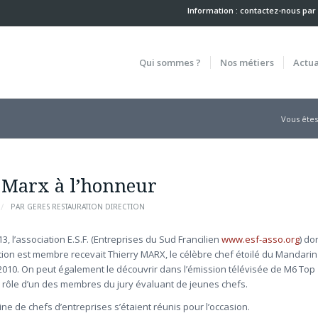
Information : contactez-nous
par
Qui sommes ?
Nos métiers
Actua
Vous êtes 
 Marx à l’honneur
/
PAR
GERES RESTAURATION DIRECTION
3, l’association E.S.F. (Entreprises du Sud Francilien
www.esf-asso.org
) do
on est membre recevait Thierry MARX, le célèbre chef étoilé du Mandarin
2010. On peut également le découvrir dans l’émission télévisée de M6 Top
 le rôle d’un des membres du jury évaluant de jeunes chefs.
ine de chefs d’entreprises s’étaient réunis pour l’occasion.