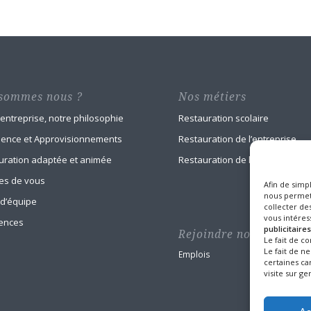
sommes nous ?
Nos métiers
 entreprise, notre philosophie
Restauration scolaire
ience et Approvisionnements
Restauration de l’entreprise
uration adaptée et animée
Restauration de la santé
es de vous
Afin de simpl
nous permett
 d’équipe
collecter des
vous intéress
ences
publicitaires
Rejoindre nos équipes
Le fait de c
Le fait de n
Emplois
certaines car
visite sur ger