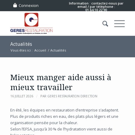
Information : contactez-nous
par
Connexion
email
/ par téléphone :
01.64.10.22.90
Actualités
Vous êtes ici :
Accueil
/
Actualités
Mieux manger aide aussi à
mieux travailler
/
16 JUILLET 2026
PAR
GERES RESTAURATION DIRECTION
En été, les équipes en restauration d’entreprise s’adaptent.
Plus de produits riches en eau, des plats plus légers et une
organisation pensée pour la chaleur.
Selon l’EFSA, jusqu’à 30 % de l’hydratation vient aussi de