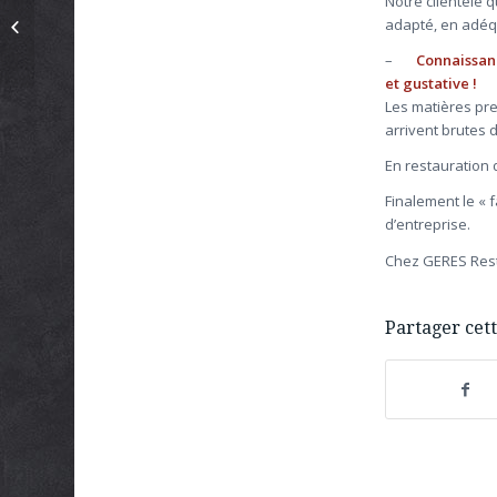
Notre clientèle q
Brochure GERES
adapté, en adéq
Restauration
–
Connaissanc
et gustative !
Les matières pre
arrivent brutes 
En restauration d
Finalement le « f
d’entreprise.
Chez GERES Rest
Partager cett