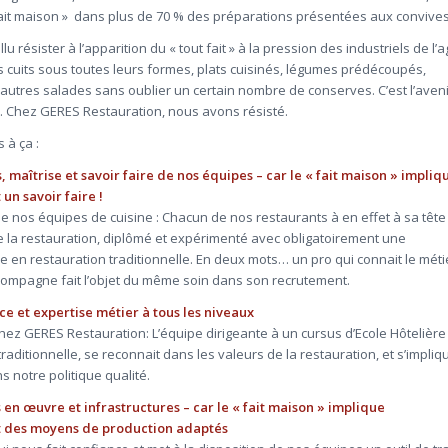
ait maison » dans plus de 70 % des préparations présentées aux convives
lu résister à l’apparition du « tout fait » à la pression des industriels de l’a
tis cuits sous toutes leurs formes, plats cuisinés, légumes prédécoupés,
et autres salades sans oublier un certain nombre de conserves. C’est l’aven
… Chez GERES Restauration, nous avons résisté.
 à ça :
 maîtrise et savoir faire de nos équipes – car le « fait maison » impliq
un savoir faire !
e nos équipes de cuisine : Chacun de nos restaurants à en effet à sa tête
 la restauration, diplômé et expérimenté avec obligatoirement une
e en restauration traditionnelle. En deux mots… un pro qui connait le métie
ccompagne fait l’objet du même soin dans son recrutement.
e et expertise métier à tous les niveaux
ez GERES Restauration: L’équipe dirigeante à un cursus d’Ecole Hôtelière
raditionnelle, se reconnait dans les valeurs de la restauration, et s’impliq
s notre politique qualité.
en œuvre et infrastructures – car le « fait maison » implique
 des moyens de production adaptés