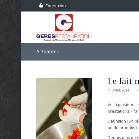
Connexion
Actualités
Le fait
/
14 AVRIL 2014
P
Voilà plusieurs m
prestations « fai
Définition
: un pl
ou de produits tr
Depuis plus de v