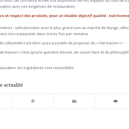
ui nous fait confiance et met à la disposition de nos équipes un outil de tra
uation avec ses exigences de restauration.
e et respect des produits, pour un double objectif qualité : nutritionne
mières : sélectionnées avec le plus grand soin au marché de Rungis, elles
dans nos restaurants deux à trois fois par semaine.
e collectivité il est donc aussi possible de proposer du « fait maison » !
ait maison » n’est qu’une question d’envie, de savoir faire et de philosoph
auration, les ingrédients sont rassemblés.
e actualité