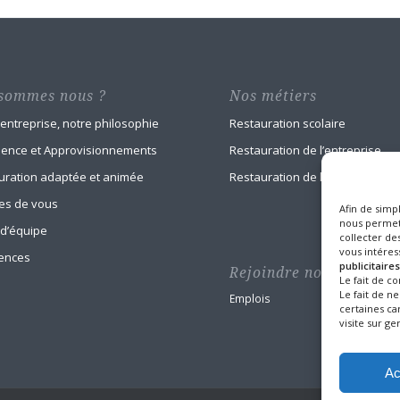
sommes nous ?
Nos métiers
 entreprise, notre philosophie
Restauration scolaire
ience et Approvisionnements
Restauration de l’entreprise
uration adaptée et animée
Restauration de la santé
es de vous
Afin de simpl
nous permett
 d’équipe
collecter des
vous intéress
ences
publicitaires
Rejoindre nos équipes
Le fait de c
Le fait de n
Emplois
certaines car
visite sur ger
Ac