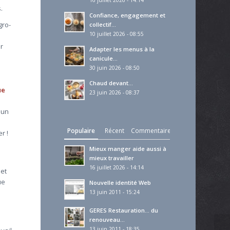
16 juillet 2026 - 14:14
.
Confiance, engagement et
gro-
collectif…
10 juillet 2026 - 08:55
ir
Adapter les menus à la
canicule…
30 juin 2026 - 08:50
Chaud devant…
ue
23 juin 2026 - 08:37
 un
Populaire
Récent
Commentaires
r !
Mieux manger aide aussi à
mieux travailler
16 juillet 2026 - 14:14
 et
ue
Nouvelle identité Web
13 juin 2011 - 15:24
GERES Restauration… du
renouveau…
13 juin 2011 - 18:35