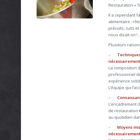
Restauration « f
Il a cependant fal
alimentaire : rô
précuits, cuits 
nous disait-on !
Plusieurs raisons
–
Techniques,
nécessairement 
La composition d
professionnel de
expérience solid
L’équipe qui l’a
–
Connaissanc
L’encadrement ch
de restauration t
au quotidien dan
–
Moyens mis 
nécessairement