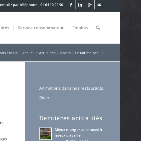
 email
/ par téléphone : 01.64.10.22.90
lités
Service
consommateur
Emplois
ous êtes ici :
Accueil
/
Actualités
/
Divers
/
Le fait maison… !
Animations dans nos restaurants
Divers
s
Dernieres actualités
ts
Mieux manger aide aussi à
mieux travailler
GERES