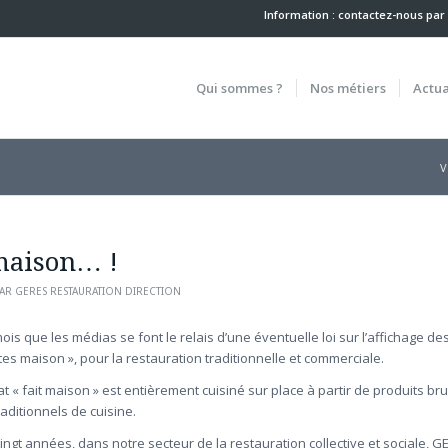
Information : contactez-nous
par
Qui sommes ?
Nos métiers
Actua
V
 maison… !
AR
GERES RESTAURATION DIRECTION
ois que les médias se font le relais d’une éventuelle loi sur l’affichage de
tes maison », pour la restauration traditionnelle et commerciale.
at « fait maison » est entièrement cuisiné sur place à partir de produits bru
aditionnels de cuisine.
ingt années, dans notre secteur de la restauration collective et sociale, 