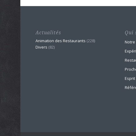
Actualités
Qui 
Animation des Restaurants
(228)
Notre
Divers
(82)
Expér
Resta
Proch
Esprit
Référ