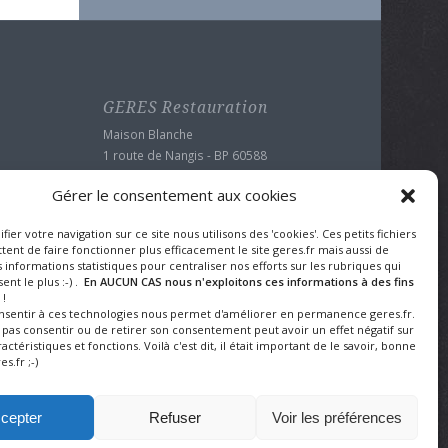
GERES Restauration
Maison Blanche
1 route de Nangis - BP 60588
77016 MELUN CEDEX
Gérer le consentement aux cookies
Tel : 01 64 10 22 90
Fax : 01 64 39 24 43
ifier votre navigation sur ce site nous utilisons des 'cookies'. Ces petits fichiers
Mentions légales et protection des
ent de faire fonctionner plus efficacement le site geres.fr mais aussi de
données
 informations statistiques pour centraliser nos efforts sur les rubriques qui
ent le plus :-) .
En AUCUN CAS nous n'exploitons ces informations à des fins
!
onsentir à ces technologies nous permet d'améliorer en permanence geres.fr.
e pas consentir ou de retirer son consentement peut avoir un effet négatif sur
actéristiques et fonctions. Voilà c'est dit, il était important de le savoir, bonne
es.fr ;-)
cepter
Refuser
Voir les préférences