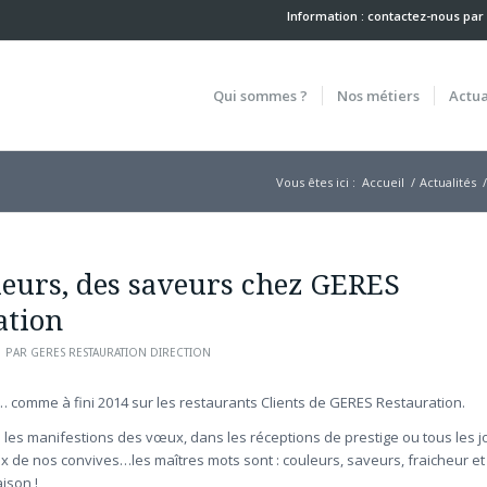
Information : contactez-nous
par
Qui sommes ?
Nos métiers
Actua
Vous êtes ici :
Accueil
/
Actualités
/
leurs, des saveurs chez GERES
ation
PAR
GERES RESTAURATION DIRECTION
comme à fini 2014 sur les restaurants Clients de GERES Restauration.
 les manifestions des vœux, dans les réceptions de prestige ou tous les j
x de nos convives…les maîtres mots sont : couleurs, saveurs, fraicheur et
ison !