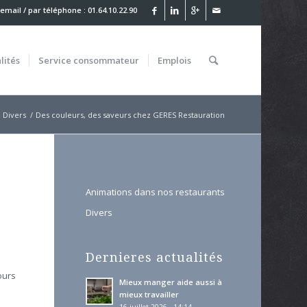
 email
/ par téléphone : 01.64.10.22.90
lités
Service
consommateur
Emplois
Divers
/
Des couleurs, des saveurs chez GERES Restauration
Animations dans nos restaurants
Divers
Dernieres actualités
ours
Mieux manger aide aussi à
mieux travailler