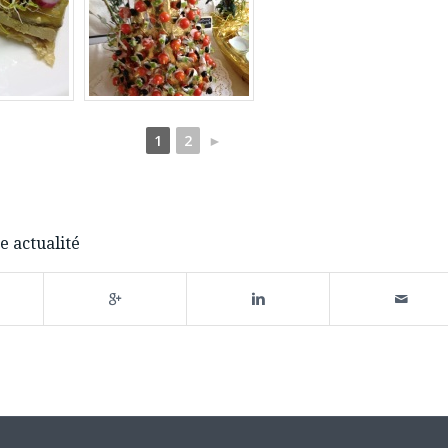
1
2
►
e actualité