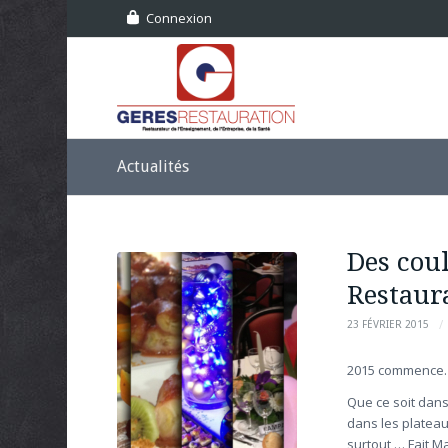
Connexion
Actualités
Des cou
Restaur
/
23 FÉVRIER 2015
2015 commence… 
Que ce soit dans
dans les plateau
surtout … Fait Ma