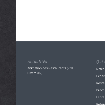
Actualités
Qui 
Animation des Restaurants
(228)
Notre
Divers
(82)
Expér
Resta
Proch
Esprit
Référ