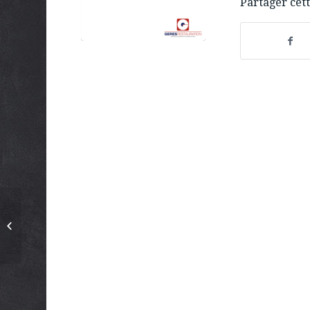
Partager cett
En Juin, voyage vers
les grands espaces