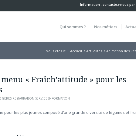
Information : contactez-nous
par
Qui sommes ?
Nos métiers
Actua
Vous êtes ici :
Accueil
/
Actualités
/
Animation des Res
 menu « Fraîch’attitude » pour les
s
R
GERES RESTAURATION SERVICE INFORMATION
e pour les plus jeunes composé d’une grande diversité de légumes et fru