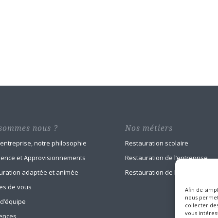
sommes nous ?
Nos métiers
 entreprise, notre philosophie
Restauration scolaire
ience et Approvisionnements
Restauration de l’entreprise
uration adaptée et animée
Restauration de la santé
es de vous
Afin de simpl
nous permett
 d’équipe
collecter des
vous intéress
ences