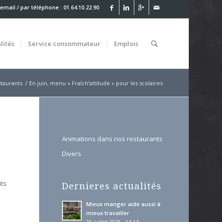
 email
/ par téléphone : 01.64.10.22.90
lités
Service
consommateur
Emplois
taurants
/
En juin, menu « Fraîch’attitude » pour les scolaires
Animations dans nos restaurants
Divers
its
Dernieres actualités
Mieux manger aide aussi à
mieux travailler