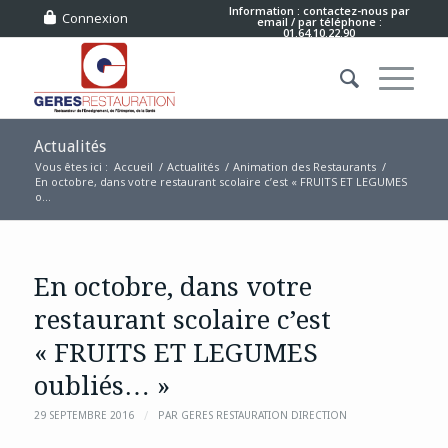
Information : contactez-nous
par
Connexion
email
/ par téléphone :
01.64.10.22.90
Actualités
Vous êtes ici :
Accueil
/
Actualités
/
Animation des Restaurants
/
En octobre, dans votre restaurant scolaire c’est « FRUITS ET LEGUMES
o...
En octobre, dans votre
restaurant scolaire c’est
« FRUITS ET LEGUMES
oubliés… »
/
29 SEPTEMBRE 2016
PAR
GERES RESTAURATION DIRECTION