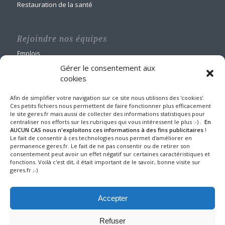
Restauration de la santé
Rejoindre nos équipes
Emplois
Gérer le consentement aux
cookies
Afin de simplifier votre navigation sur ce site nous utilisons des 'cookies'.
Ces petits fichiers nous permettent de faire fonctionner plus efficacement
le site geres.fr mais aussi de collecter des informations statistiques pour
GERES Restauration
centraliser nos efforts sur les rubriques qui vous intéressent le plus :-) .
En
Maison Blanche
AUCUN CAS nous n'exploitons ces informations à des fins publicitaires
!
Le fait de consentir à ces technologies nous permet d'améliorer en
1 route de Nangis - BP 60588
permanence geres.fr. Le fait de ne pas consentir ou de retirer son
77016 MELUN CEDEX
consentement peut avoir un effet négatif sur certaines caractéristiques et
Tel : 01 64 10 22 90
fonctions. Voilà c'est dit, il était important de le savoir, bonne visite sur
geres.fr ;-)
Fax : 01 64 39 24 43
Mentions légales et protection des données
Accepter
Refuser