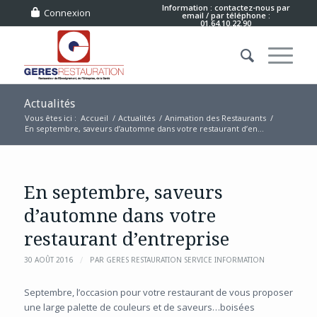
Information : contactez-nous
par
Connexion
email
/ par téléphone :
01.64.10.22.90
Actualités
Vous êtes ici :
Accueil
/
Actualités
/
Animation des Restaurants
/
En septembre, saveurs d’automne dans votre restaurant d’en...
En septembre, saveurs
d’automne dans votre
restaurant d’entreprise
/
30 AOÛT 2016
PAR
GERES RESTAURATION SERVICE INFORMATION
Septembre, l’occasion pour votre restaurant de vous proposer
une large palette de couleurs et de saveurs…boisées