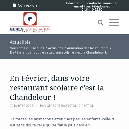
Information : contactez-nous
par
Connexion
email
/ par téléphone :
01.64.10.22.90
Actualités
Vous êtes ici :
Accueil
/
Actualités
/
Animation des Restaurants
/
En Février, dans votre restaurant scolaire c’est la Chandeleur !...
En Février, dans votre
restaurant scolaire c’est la
Chandeleur !
/
29 JANVIER 2018
PAR
GERES RESTAURATION DIRECTION
De toutes les animations attendues pas les enfants, celle-ci
est sans doute celle qui se fait le plus désirer !