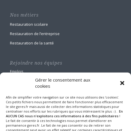
Nos métiers
Restauration scolaire
Restauration de l’entreprise
Restauration de la santé
Rejoindre nos équipes
Emplois
Gérer le consentement aux
cookies
Afin de simplifier votre navigation sur ce site nous utilisons des 'cookies'.
Ces petits fichiers nous permettent de faire fonctionner plus efficacement
le site geres.fr mais aussi de collecter des informations statistiques pour
GERES Restauration
centraliser nos efforts sur les rubriques qui vous intéressent le plus :-) .
En
Maison Blanche
AUCUN CAS nous n'exploitons ces informations à des fins publicitaires
!
Le fait de consentir à ces technologies nous permet d'améliorer en
1 route de Nangis - BP 60588
permanence geres.fr. Le fait de ne pas consentir ou de retirer son
77016 MELUN CEDEX
consentement peut avoir un effet négatif sur certaines caractéristiques et