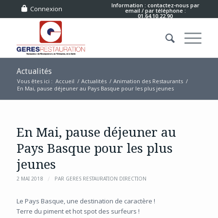
Information : contactez-nous
par
Connexion
email
/ par téléphone :
01.64.10.22.90
Actualités
Vous êtes ici :
Accueil
/
Actualités
/
Animation des Restaurants
/
En Mai, pause déjeuner au Pays Basque pour les plus jeunes
En Mai, pause déjeuner au
Pays Basque pour les plus
jeunes
/
2 MAI 2018
PAR
GERES RESTAURATION DIRECTION
Le Pays Basque, une destination de caractère !
Terre du piment et hot spot des surfeurs !