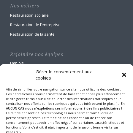
Nos métiers
Restauration scolaire
Restauration de l’entreprise
Restauration de la santé
Rejoindre nos équipes
Emplois
Gérer le consentement aux
cookies
Afin de simplifier votre navigation sur ce site nous utilisons des 'cookies'.
Ces petits fichiers nous permettent de faire fonctionner plus efficacement
le site geres.fr mais aussi de collecter des informations statistiques pour
GERES Restauration
centraliser nos efforts sur les rubriques qui vous intéressent le plus :-) .
En
Maison Blanche
AUCUN CAS nous n'exploitons ces informations à des fins publicitaires
!
Le fait de consentir à ces technologies nous permet d'améliorer en
1 route de Nangis - BP 60588
permanence geres.fr. Le fait de ne pas consentir ou de retirer son
77016 MELUN CEDEX
consentement peut avoir un effet négatif sur certaines caractéristiques et
Tel : 01 64 10 22 90
fonctions. Voilà c'est dit, il était important de le savoir, bonne visite sur
geres.fr ;-)
Fax : 01 64 39 24 43