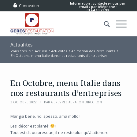
Information : contactez-nous
par
Connexion
email
/ par téléphone :
01.64.10.22.90
Actualités
Vous êtes ici :
Accueil
/
Actualités
/
Animation des Restaurants
/
En Octobre, menu Italie dans nos restaurants d’entreprises
En Octobre, menu Italie dans
nos restaurants d’entreprises
/
3 OCTOBRE 2022
PAR
GERES RESTAURATION DIRECTION
Mangia bene, ridi spesso, ama molto !
Les ‘décor est planté’
!
Tout est dit ou presque, il ne reste plus qu’à attendre