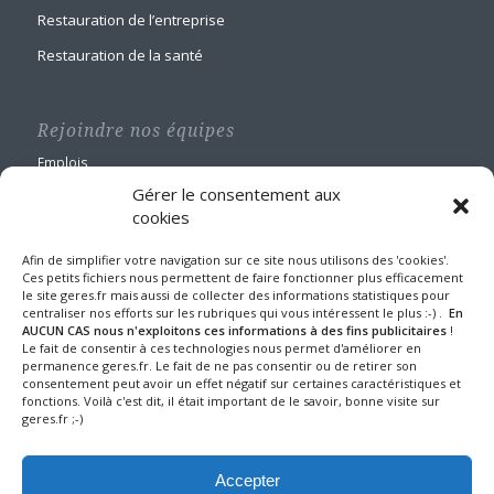
Restauration de l’entreprise
Restauration de la santé
Rejoindre nos équipes
Emplois
Gérer le consentement aux
cookies
Afin de simplifier votre navigation sur ce site nous utilisons des 'cookies'.
Ces petits fichiers nous permettent de faire fonctionner plus efficacement
le site geres.fr mais aussi de collecter des informations statistiques pour
GERES Restauration
centraliser nos efforts sur les rubriques qui vous intéressent le plus :-) .
En
Maison Blanche
AUCUN CAS nous n'exploitons ces informations à des fins publicitaires
!
Le fait de consentir à ces technologies nous permet d'améliorer en
1 route de Nangis - BP 60588
permanence geres.fr. Le fait de ne pas consentir ou de retirer son
77016 MELUN CEDEX
consentement peut avoir un effet négatif sur certaines caractéristiques et
Tel : 01 64 10 22 90
fonctions. Voilà c'est dit, il était important de le savoir, bonne visite sur
geres.fr ;-)
Fax : 01 64 39 24 43
Mentions légales et protection des données
Accepter