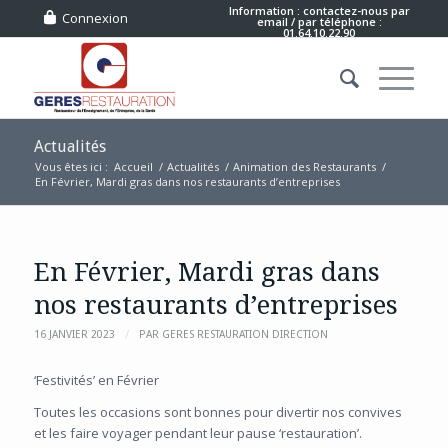
Information : contactez-nous
par
Connexion
email
/ par téléphone :
01.64.10.22.90
Actualités
Vous êtes ici :
Accueil
/
Actualités
/
Animation des Restaurants
/
En Février, Mardi gras dans nos restaurants d’entreprises
En Février, Mardi gras dans
nos restaurants d’entreprises
/
16 JANVIER 2023
PAR
GERES RESTAURATION DIRECTION
‘Festivités’ en Février
Toutes les occasions sont bonnes pour divertir nos convives
et les faire voyager pendant leur pause ‘restauration’.