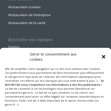
Restauration scolaire
Restauration de l’entreprise
Restauration de la santé
Rejoindre nos équipes
Emplois
Gérer le consentement aux
cookies
Afin de simplifier votre navigation sur ce site nous utilisons des 'cookies'.
Ces petits fichiers nous permettent de faire fonctionner plus efficacement
le site geres.fr mais aussi de collecter des informations statistiques pour
GERES Restauration
centraliser nos efforts sur les rubriques qui vous intéressent le plus :-) .
En
Maison Blanche
AUCUN CAS nous n'exploitons ces informations à des fins publicitaires
!
Le fait de consentir à ces technologies nous permet d'améliorer en
1 route de Nangis - BP 60588
permanence geres.fr. Le fait de ne pas consentir ou de retirer son
77016 MELUN CEDEX
consentement peut avoir un effet négatif sur certaines caractéristiques et
Tel : 01 64 10 22 90
fonctions. Voilà c'est dit, il était important de le savoir, bonne visite sur
geres.fr ;-)
Fax : 01 64 39 24 43
Mentions légales et protection des données