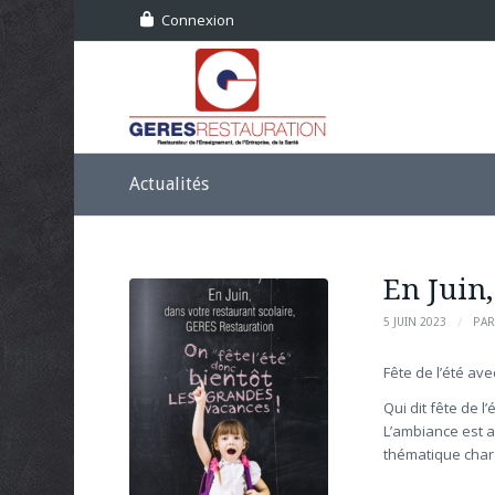
Connexion
Actualités
En Juin,
/
5 JUIN 2023
PA
Fête de l’été ave
Qui dit fête de l
L’ambiance est a
thématique char