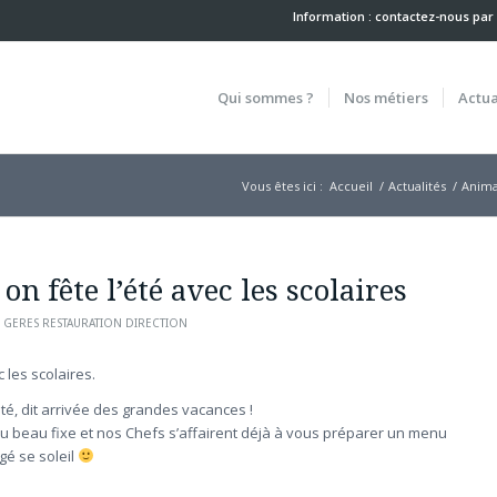
Information : contactez-nous
par
Qui sommes ?
Nos métiers
Actua
Vous êtes ici :
Accueil
/
Actualités
/
Anima
 on fête l’été avec les scolaires
R
GERES RESTAURATION DIRECTION
c les scolaires.
’été, dit arrivée des grandes vacances !
u beau fixe et nos Chefs s’affairent déjà à vous préparer un menu
gé se soleil