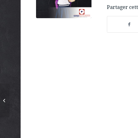
Partager cett
En Juin, on fête l’été
dans nos restaurants
d’entreprises