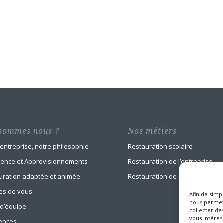
sommes nous ?
Nos métiers
 entreprise, notre philosophie
Restauration scolaire
ience et Approvisionnements
Restauration de l’entreprise
uration adaptée et animée
Restauration de la santé
es de vous
Afin de simpl
nous permett
 d’équipe
collecter des
vous intéress
ences