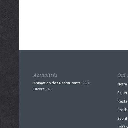
Actualités
Qui 
Animation des Restaurants
(228)
Notre
Divers
(82)
Expér
Resta
Proch
Esprit
Référ