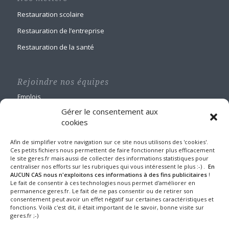
Restauration scolaire
Restauration de l’entreprise
Restauration de la santé
Rejoindre nos équipes
Emplois
Gérer le consentement aux
cookies
Afin de simplifier votre navigation sur ce site nous utilisons des 'cookies'.
Ces petits fichiers nous permettent de faire fonctionner plus efficacement
le site geres.fr mais aussi de collecter des informations statistiques pour
GERES Restauration
centraliser nos efforts sur les rubriques qui vous intéressent le plus :-) .
En
Maison Blanche
AUCUN CAS nous n'exploitons ces informations à des fins publicitaires
!
Le fait de consentir à ces technologies nous permet d'améliorer en
1 route de Nangis - BP 60588
permanence geres.fr. Le fait de ne pas consentir ou de retirer son
77016 MELUN CEDEX
consentement peut avoir un effet négatif sur certaines caractéristiques et
Tel : 01 64 10 22 90
fonctions. Voilà c'est dit, il était important de le savoir, bonne visite sur
geres.fr ;-)
Fax : 01 64 39 24 43
Mentions légales et protection des données