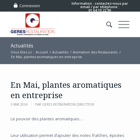
Information : contactez-nous
par
Connexion
email
/ par téléphone :
01.64.10.22.90
Actualités
Vous êtes ici :
Accueil
/
Actualités
/
Animation des Restaurants
/
En Mai, plantes aromatiques en entreprise
En Mai, plantes aromatiques
en entreprise
/
3 MAI 2024
PAR
GERES RESTAURATION DIRECTION
Le pouvoir des plantes aromatiques…
Leur utilisation permet d’ajouter des notes fraîches, épicées