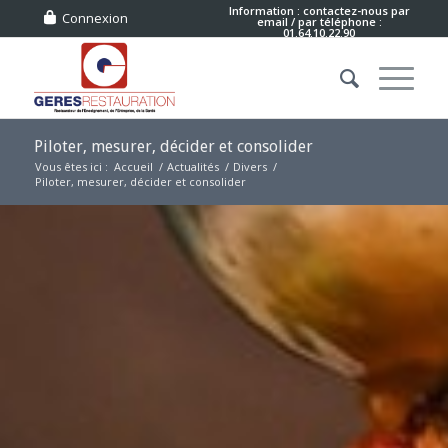
Information : contactez-nous
par
Connexion
email
/ par téléphone :
01.64.10.22.90
Piloter, mesurer, décider et consolider
Vous êtes ici :
Accueil
/
Actualités
/
Divers
/
Piloter, mesurer, décider et consolider