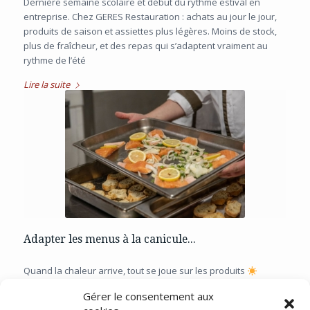
Dernière semaine scolaire et début du rythme estival en
entreprise. Chez GERES Restauration : achats au jour le jour,
produits de saison et assiettes plus légères. Moins de stock,
plus de fraîcheur, et des repas qui s’adaptent vraiment au
rythme de l’été
Lire la suite
Adapter les menus à la canicule...
Quand la chaleur arrive, tout se joue sur les produits
Dernière semaine scolaire et début du rythme estival en
Gérer le consentement aux
entreprise. Chez GERES Restauration : achats au jour le jour,