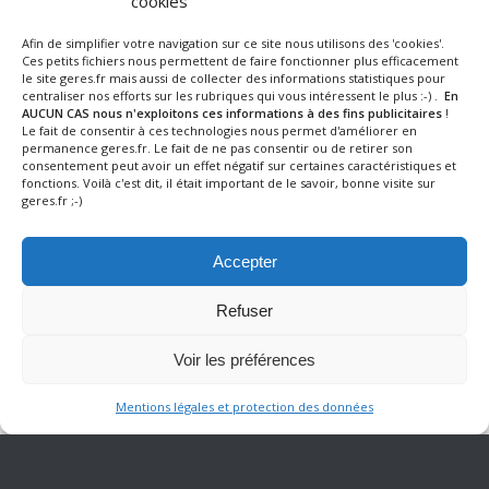
cookies
produits de saison et assiettes plus légères. Moins de stock,
plus de fraîcheur, et des repas qui s’adaptent vraiment au
Afin de simplifier votre navigation sur ce site nous utilisons des 'cookies'.
rythme de l’été
Ces petits fichiers nous permettent de faire fonctionner plus efficacement
le site geres.fr mais aussi de collecter des informations statistiques pour
Lire la suite
centraliser nos efforts sur les rubriques qui vous intéressent le plus :-) .
En
AUCUN CAS nous n'exploitons ces informations à des fins publicitaires
!
Le fait de consentir à ces technologies nous permet d'améliorer en
permanence geres.fr. Le fait de ne pas consentir ou de retirer son
consentement peut avoir un effet négatif sur certaines caractéristiques et
fonctions. Voilà c'est dit, il était important de le savoir, bonne visite sur
geres.fr ;-)
Accepter
Refuser
Chaud devant...
Voir les préférences
Avant que vous ne posiez votre fourchette, eux ont déjà tout
Mentions légales et protection des données
donné. Chaque matin en cuisine, nos équipes préparent,
découpent, cuisinent. Tout fait maison. Tout fait avec soin.
C'est eux, GERES Restauration.