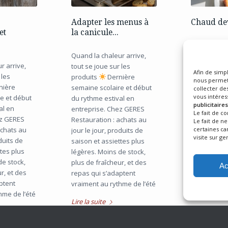
Adapter les menus à
Chaud dev
et
la canicule...
Avant que v
Quand la chaleur arrive,
votre fourch
r arrive,
tout se joue sur les
déjà tout d
Afin de simpl
 les
produits
Dernière
matin en cu
nous permett
nière
semaine scolaire et début
équipes pré
collecter des
vous intéress
e et début
du rythme estival en
découpent, 
publicitaires
al en
entreprise. Chez GERES
fait maison.
Le fait de c
ez GERES
Restauration : achats au
soin. C'est
Le fait de n
achats au
certaines car
jour le jour, produits de
Restauratio
visite sur ger
oduits de
saison et assiettes plus
Lire la suite
ttes plus
légères. Moins de stock,
de stock,
plus de fraîcheur, et des
Ac
r, et des
repas qui s’adaptent
ptent
vraiment au rythme de l’été
hme de l’été
Lire la suite