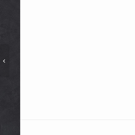
En Avril, menu grec
dans nos restaurants
scolaires