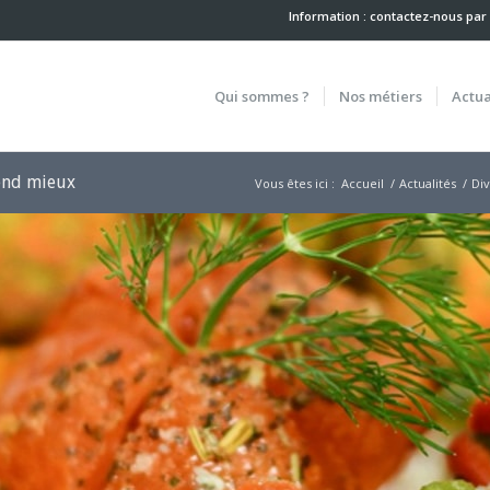
Information : contactez-nous
par
Qui sommes ?
Nos métiers
Actua
rend mieux
Vous êtes ici :
Accueil
/
Actualités
/
Div