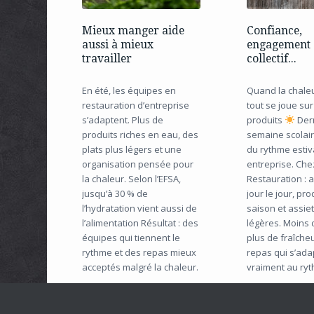
Mieux manger aide
Confiance,
aussi à mieux
engagement 
travailler
collectif...
En été, les équipes en
Quand la chaleu
restauration d’entreprise
tout se joue sur
s’adaptent. Plus de
produits
Der
produits riches en eau, des
semaine scolair
plats plus légers et une
du rythme estiv
organisation pensée pour
entreprise. Ch
la chaleur. Selon l’EFSA,
Restauration : 
jusqu’à 30 % de
jour le jour, pr
l’hydratation vient aussi de
saison et assie
l’alimentation Résultat : des
légères. Moins 
équipes qui tiennent le
plus de fraîcheu
rythme et des repas mieux
repas qui s’ada
acceptés malgré la chaleur.
vraiment au ryt
Lire la suite
Lire la suite