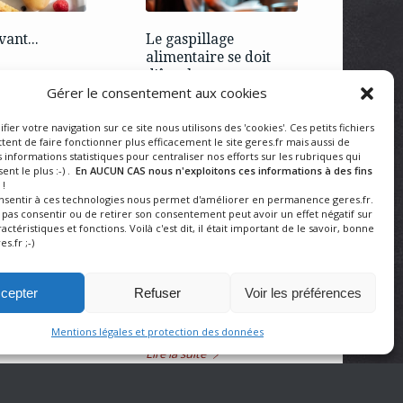
ant...
Le gaspillage
alimentaire se doit
d'être la
ous ne posiez
Gérer le consentement aux cookies
préoccupation de tous
ette, eux ont
!
onné. Chaque
ifier votre navigation sur ce site nous utilisons des 'cookies'. Ces petits fichiers
isine, nos
ent de faire fonctionner plus efficacement le site geres.fr mais aussi de
Jeunes et moins jeunes
parent,
 informations statistiques pour centraliser nos efforts sur les rubriques qui
doivent mesurer l'impact
ent le plus :-) .
En AUCUN CAS nous n'exploitons ces informations à des fins
cuisinent. Tout
!
du gaspillage alimentaire,
 Tout fait avec
onsentir à ces technologies nous permet d'améliorer en permanence geres.fr.
c'est la raison pour laquelle
 eux, GERES
e pas consentir ou de retirer son consentement peut avoir un effet négatif sur
GERES Restauration
actéristiques et fonctions. Voilà c'est dit, il était important de le savoir, bonne
n.
es.fr ;-)
sensibilise les scolaires,
tout au long de l'année, à
cette préoccupation. Les
cepter
Refuser
Voir les préférences
élèves sont invités à
s'exprimer…
Mentions légales et protection des données
Lire la suite