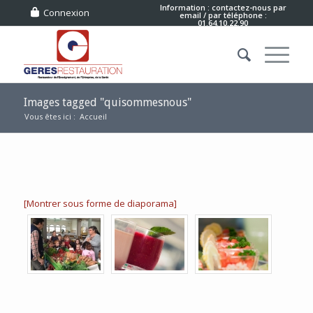
Information : contactez-nous
par
Connexion
email
/ par téléphone :
01.64.10.22.90
Images tagged "quisommesnous"
Vous êtes ici :
Accueil
[Montrer sous forme de diaporama]