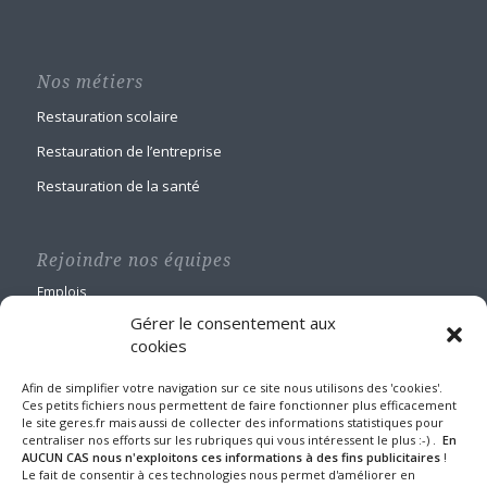
Nos métiers
Restauration scolaire
Restauration de l’entreprise
Restauration de la santé
Rejoindre nos équipes
Emplois
Gérer le consentement aux
cookies
Afin de simplifier votre navigation sur ce site nous utilisons des 'cookies'.
Ces petits fichiers nous permettent de faire fonctionner plus efficacement
le site geres.fr mais aussi de collecter des informations statistiques pour
GERES Restauration
centraliser nos efforts sur les rubriques qui vous intéressent le plus :-) .
En
Maison Blanche
AUCUN CAS nous n'exploitons ces informations à des fins publicitaires
!
Le fait de consentir à ces technologies nous permet d'améliorer en
1 route de Nangis - BP 60588