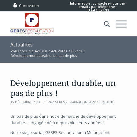
Information : contactez-nous
par
Connexion
email
/ par téléphone :
01.64.10.22.90
Actualités
Vous êtes ici :
Accueil
/
Actualités
/
Divers
/
Développement durable, un pas de plus !
Développement durable, un
pas de plus !
/
15 DÉCEMBRE 2014
PAR
GERES RESTAURATION SERVICE QUALITÉ
Un pas de plus dans notre démarche de développement
durable… engagée déjà depuis plusieurs années !
Notre siège social, GERES Restauration à Melun, vient