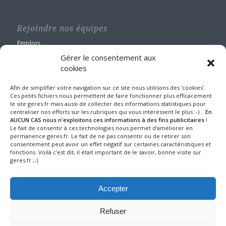
Rejoindre nos équipes
Emplois
Gérer le consentement aux
cookies
Afin de simplifier votre navigation sur ce site nous utilisons des 'cookies'.
Ces petits fichiers nous permettent de faire fonctionner plus efficacement
le site geres.fr mais aussi de collecter des informations statistiques pour
GERES Restauration
centraliser nos efforts sur les rubriques qui vous intéressent le plus :-) .
En
Maison Blanche
AUCUN CAS nous n'exploitons ces informations à des fins publicitaires
!
Le fait de consentir à ces technologies nous permet d'améliorer en
1 route de Nangis - BP 60588
permanence geres.fr. Le fait de ne pas consentir ou de retirer son
77016 MELUN CEDEX
consentement peut avoir un effet négatif sur certaines caractéristiques et
Tel : 01 64 10 22 90
fonctions. Voilà c'est dit, il était important de le savoir, bonne visite sur
geres.fr ;-)
Fax : 01 64 39 24 43
Mentions légales et protection des données
Accepter
Refuser