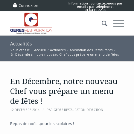
Information : contactez-nous
par
Connexion
email
/ par téléphone :
01.64.10.22.90
Actualités
Vous êtes ici :
Accueil
/
Actualités
/
Animation des Restaurants
/
En Décembre, notre nouveau Chef vous prépare un menu de fêtes !
En Décembre, notre nouveau
Chef vous prépare un menu
de fêtes !
/
12 DÉCEMBRE 2014
PAR
GERES RESTAURATION DIRECTION
Repas de noël…pour les scolaires !