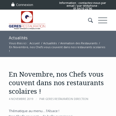
Information : contactez-nous
par
Connexion
email
/ par téléphone :
01.64.10.22.90
Actualités
Vous êtes ici :
Accueil
/
Actualités
/
Animation des Restaurants
/
En Novembre, nos Chefs vous couvent dans nos restaurants scolaires
!
En Novembre, nos Chefs vous
couvent dans nos restaurants
scolaires !
/
4 NOVEMBRE 2019
PAR
GERES RESTAURATION DIRECTION
Thématique au menu… l’Alsace !