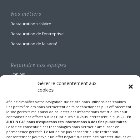
Nos métiers
Restauration scolaire
Restauration de l’entreprise
Restauration de la santé
Rejoindre nos équipes
Emplois
Gérer le consentement aux
cookies
Afin de simplifier votre navigation sur ce site nous utilisons des 'cookies'.
Ces petits fichiers nous permettent de faire fonctionner plus efficacement
le site geres.fr mais aussi de collecter des informations statistiques pour
GERES Restauration
centraliser nos efforts sur les rubriques qui vous intéressent le plus :-) .
En
Maison Blanche
AUCUN CAS nous n'exploitons ces informations à des fins publicitaires
!
Le fait de consentir à ces technologies nous permet d'améliorer en
1 route de Nangis - BP 60588
permanence geres.fr. Le fait de ne pas consentir ou de retirer son
77016 MELUN CEDEX
consentement peut avoir un effet négatif sur certaines caractéristiques et