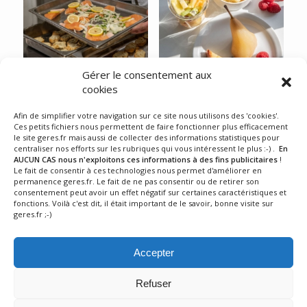
Gérer le consentement aux
Adapter les menus à la
Chaud devant...
cookies
canicule...
Avant que vous ne posiez
Afin de simplifier votre navigation sur ce site nous utilisons des 'cookies'.
Ces petits fichiers nous permettent de faire fonctionner plus efficacement
Quand la chaleur arrive, tout
votre fourchette, eux ont déjà
le site geres.fr mais aussi de collecter des informations statistiques pour
se joue sur les produits
tout donné. Chaque matin en
centraliser nos efforts sur les rubriques qui vous intéressent le plus :-) .
En
Dernière semaine scolaire et
cuisine, nos équipes
AUCUN CAS nous n'exploitons ces informations à des fins publicitaires
!
début du rythme estival en
Le fait de consentir à ces technologies nous permet d'améliorer en
préparent, découpent,
permanence geres.fr. Le fait de ne pas consentir ou de retirer son
entreprise. Chez GERES
cuisinent. Tout fait maison.
consentement peut avoir un effet négatif sur certaines caractéristiques et
Restauration : achats au jour
Tout fait avec soin. C'est eux,
fonctions. Voilà c'est dit, il était important de le savoir, bonne visite sur
le jour, produits de saison et
GERES Restauration.
geres.fr ;-)
assiettes plus légères. Moins
de stock, plus de fraîcheur, et
Accepter
des repas qui s’adaptent
vraiment au rythme de l’été
Refuser