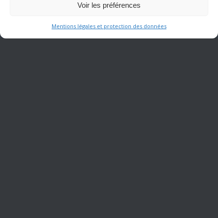
Voir les préférences
Mentions légales et protection des données
Actualités
Animation des Restaurants
(228)
Divers
(82)
Qui sommes nous ?
Notre entreprise, notre philosophie
Expérience et Approvisionnements
Restauration adaptée et animée
Proches de vous