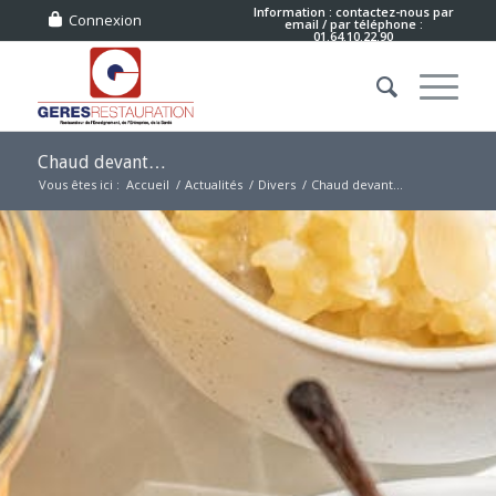
Information : contactez-nous
par
Connexion
email
/ par téléphone :
01.64.10.22.90
Chaud devant…
Vous êtes ici :
Accueil
/
Actualités
/
Divers
/
Chaud devant…