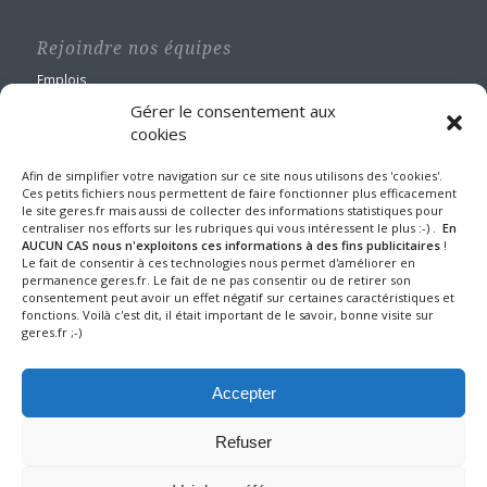
Rejoindre nos équipes
Emplois
Gérer le consentement aux
cookies
Afin de simplifier votre navigation sur ce site nous utilisons des 'cookies'.
Ces petits fichiers nous permettent de faire fonctionner plus efficacement
le site geres.fr mais aussi de collecter des informations statistiques pour
GERES Restauration
centraliser nos efforts sur les rubriques qui vous intéressent le plus :-) .
En
Maison Blanche
AUCUN CAS nous n'exploitons ces informations à des fins publicitaires
!
Le fait de consentir à ces technologies nous permet d'améliorer en
1 route de Nangis - BP 60588
permanence geres.fr. Le fait de ne pas consentir ou de retirer son
77016 MELUN CEDEX
consentement peut avoir un effet négatif sur certaines caractéristiques et
Tel : 01 64 10 22 90
fonctions. Voilà c'est dit, il était important de le savoir, bonne visite sur
geres.fr ;-)
Fax : 01 64 39 24 43
Mentions légales et protection des données
Accepter
Refuser
© 2025 GERES Restauration tous droits réservés - Design, conseil &