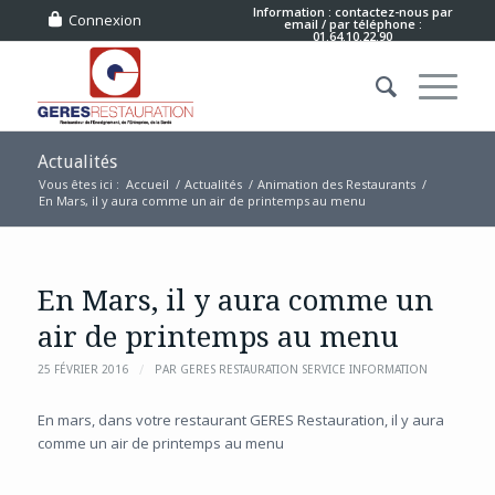
Information : contactez-nous
par
Connexion
email
/ par téléphone :
01.64.10.22.90
Actualités
Vous êtes ici :
Accueil
/
Actualités
/
Animation des Restaurants
/
En Mars, il y aura comme un air de printemps au menu
En Mars, il y aura comme un
air de printemps au menu
/
25 FÉVRIER 2016
PAR
GERES RESTAURATION SERVICE INFORMATION
En mars, dans votre restaurant GERES Restauration, il y aura
comme un air de printemps au menu